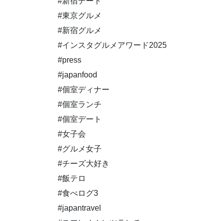
#新宿デート
#東京グルメ
#新宿グルメ
#インスタグルメアワード2025
#press
#japanfood
#個室ディナー
#個室ランチ
#個室デート
#女子会
#グルメ女子
#チーズ大好き
#飯テロ
#食べログ3
#japantravel