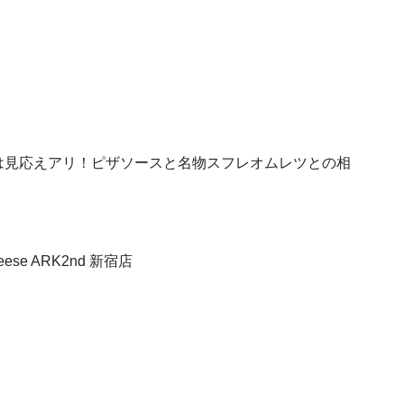
は見応えアリ！ピザソースと名物スフレオムレツとの相
e ARK2nd 新宿店