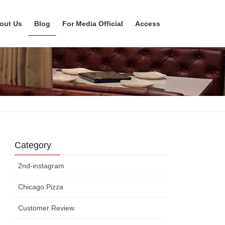
out Us
Blog
For Media Official
Access
Category
2nd-instagram
Chicago Pizza
Customer Review