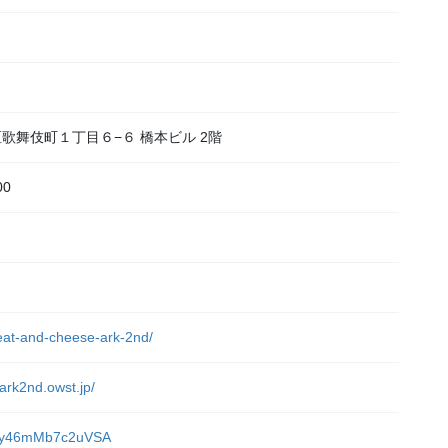
宿区歌舞伎町１丁目６−６ 橋本ビル 2階
00
）
meat-and-cheese-ark-2nd/
ark2nd.owst.jp/
sADy46mMb7c2uVSA