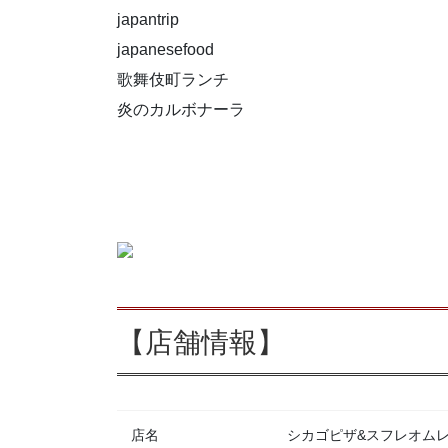
japantrip
japanesefood
歌舞伎町ランチ
炎のカルボナーラ
【店舗情報】
店名
シカゴピザ&スフレオムレツ Me