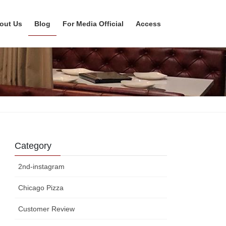
out Us
Blog
For Media Official
Access
Category
2nd-instagram
Chicago Pizza
Customer Review