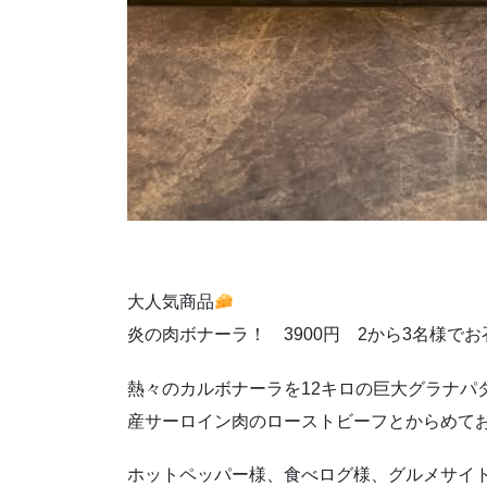
大人気商品
炎の肉ボナーラ！ 3900円 2から3名様で
熱々のカルボナーラを12キロの巨大グラナパ
産サーロイン肉のローストビーフとからめて
ホットペッパー様、食べログ様、グルメサイ