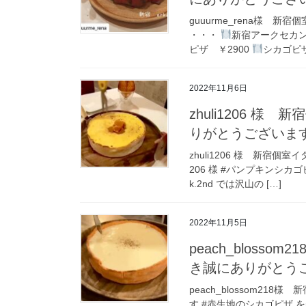
guuurme_rena様 
・・・
新宿アークセカ
ピザ ￥2900
シカゴピザ
2022年11月6日
zhuli1206 様
りがとうございま
zhuli1206 様 新宿個
206 様 #パンプキンシ
k.2nd では沢山の […]
2022年11月5日
peach_bloss
き誠にありがとう
peach_blossom21
す #赤生地のシカゴピザ を