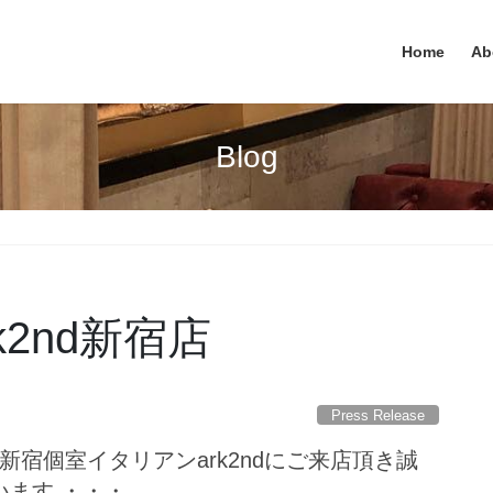
Home
Ab
Blog
ark2nd新宿店
Press Release
a様 新宿個室イタリアンark2ndにご来店頂き誠
います ・・・