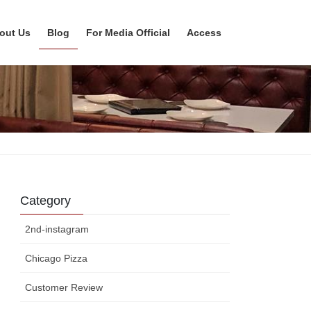
out Us
Blog
For Media Official
Access
Category
2nd-instagram
Chicago Pizza
Customer Review