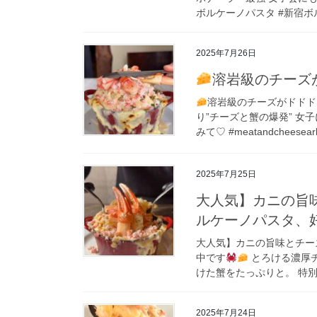
ボルケーノパスタ #新宿ボル
2025年7月26日
溶岩級のチーズが
溶岩級のチーズがドドドッ
り”チーズと蟹の爆発” 
みて♡ #meatandcheesea
2025年7月25日
大人気】カニの旨
ルケーノパスタ、
大人気】カニの旨味とチー
中です
とろける濃厚
けた蟹をたっぷりと。 特別
2025年7月24日