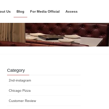
out Us
Blog
For Media Official
Access
Category
2nd-instagram
Chicago Pizza
Customer Review