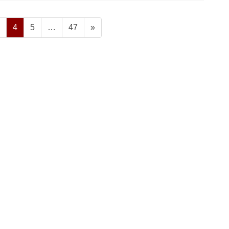
ペ
ペ
ペ
ペ
4
5
…
47
»
ー
ー
ー
ー
ジ
ジ
ジ
ジ