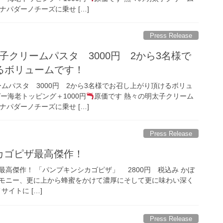
ナパダーノチーズに乗せ […]
Press Release
子クリームパスタ 3000円 2から3名様で
るボリュームです！
ムパスタ 3000円 2から3名様でお召し上がり頂けるボリュ
ー海老トッピング＋1000円
原価です 熱々の明太子クリーム
ナパダーノチーズに乗せ […]
Press Release
シカゴピザ最高傑作！
高傑作！ 「パンプキンシカゴピザ」 2800円 税込み かぼ
ーモニー、更に上から蜂蜜をかけて濃厚にそして更に味わい深く
サイトに […]
Press Release