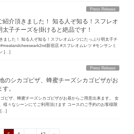
Press Release
ご紹介頂きました！ 知る人ぞ知る！スフレオ
明太子チーズを掛けると絶品です！
きました！ 知る人ぞ知る！スフレオムレツにたっぷり明太子チ
meatandcheeseark2nd新宿店 #スフレオムレツ #モンサンミ
 […]
Press Release
シカゴピザ、蜂蜜チーズシカゴピザがお
ます。
ピザ、蜂蜜チーズシカゴピザがお昼からご用意出来ます。 女
゙、様々なシーンにてご利用頂けます コースのご予約のお客様限
[…]