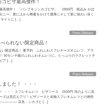
シカゴピザ最高傑作！
高傑作！ 「パンプキンシカゴピザ」 2800円 税込み かぼ
ーモニー、更に上から蜂蜜をかけて濃厚にそして更に味わい深く
サイトに […]
Press Release
しか食べられない限定商品！
べられない限定商品！ 要予約 ふわふわスフレチーズオムレツ、アラ
す！ 30センチ級のふわふわオムレツに、たっぷりのラクレットチ
ア […]
Press Release
しました！ ・・・
 ・・・ スフレオムレツ ピザソース 2500円 滝のように流
ーズは見応えアリ！ピザソースと名物スフレオムレツとの相性
————— 店名：シカゴピ […]