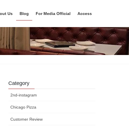
out Us
Blog
For Media Official
Access
Category
2nd-instagram
Chicago Pizza
Customer Review