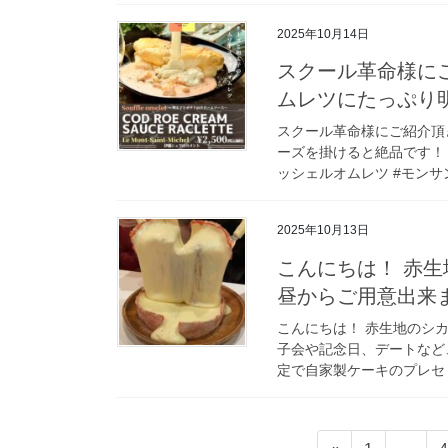
2025年10月14日
スクール革命様に
ムレツにたっぷり
スクール革命様にご紹介頂
ーズを掛けると絶品です！ #
ッシェルオムレツ #モンサン
2025年10月13日
こんにちは！ 赤生地の
昼からご用意出来
こんにちは！ 赤生地のシカゴ
子会や記念日、デートなと
定で自家製ケーキのプレセ 
投