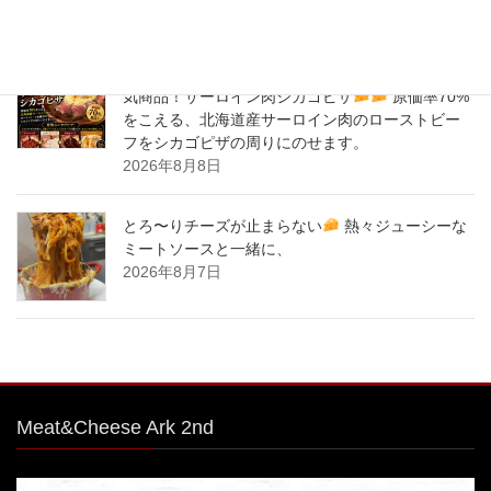
2026年8月9日
バナナサンド、夜会で紹介された、爆発的！大人
気商品！サーロイン肉シカゴピザ
原価率70%
をこえる、北海道産サーロイン肉のローストビー
フをシカゴピザの周りにのせます。
2026年8月8日
とろ〜りチーズが止まらない
熱々ジューシーな
ミートソースと一緒に、
2026年8月7日
Meat&Cheese Ark 2nd