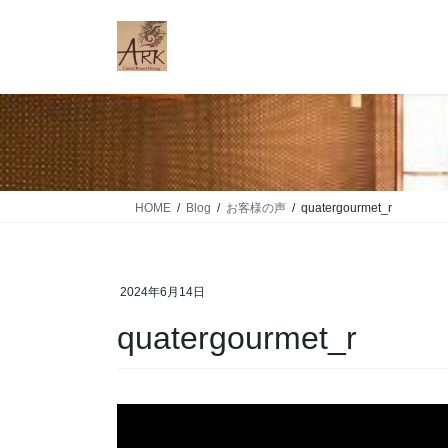
コ
ナ
ン
ビ
テ
ゲ
ン
ー
ツ
シ
に
ョ
移
ン
動
に
移
HOME
Blog
お客様の声
quatergourmet_r
動
2024年6月14日
quatergourmet_r