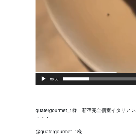
00:00
quatergourmet_r 様 新宿完全個室イタ
・・・
@quatergourmet_r 様