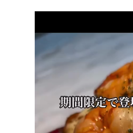
動
画
プ
レ
ー
ヤ
ー