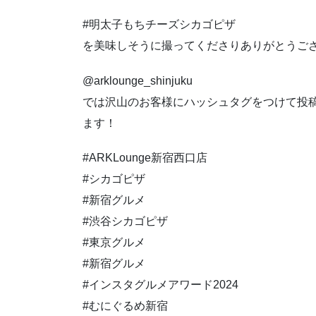
#明太子もちチーズシカゴピザ
を美味しそうに撮ってくださりありがとうご
@arklounge_shinjuku
では沢山のお客様にハッシュタグをつけて投
ます！
#ARKLounge新宿西口店
#シカゴピザ
#新宿グルメ
#渋谷シカゴピザ
#東京グルメ
#新宿グルメ
#インスタグルメアワード2024
#むにぐるめ新宿