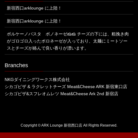
新宿西口arklounge に上陸！
新宿西口arklounge に上陸！
ボルケーノパスタ ボノネーゼ🧀🧀 チーズの下には、粗挽き肉
がゴロゴロ入ったボロネーゼが入っており、太麺にミートソー
スとチーズが絡んで良い香りが漂います。
Branches
NKGダイニングワークス株式会社
シカゴピザ & ラクレットチーズ Meat&Cheese ARK 新宿東口店
シカゴピザ&スフレオムレツ Meat&Cheese Ark 2nd 新宿店
Copyright © ARK Lounge 新宿西口店 All Rights Reserved.