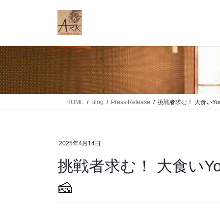
コ
ナ
ン
ビ
テ
ゲ
ン
ー
ツ
シ
に
ョ
移
ン
動
に
移
HOME
Blog
Press Release
挑戦者求む！ 大食いYou
動
2025年4月14日
挑戦者求む！ 大食いYo
🧀