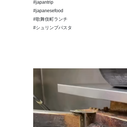
#japantrip
#japanesefood
#歌舞伎町ランチ
#シュリンプパスタ
動
画
プ
レ
ー
ヤ
ー