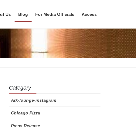
ut Us
Blog
For Media Officials
Access
Category
Ark-lounge-instagram
Chicago Pizza
Press Release