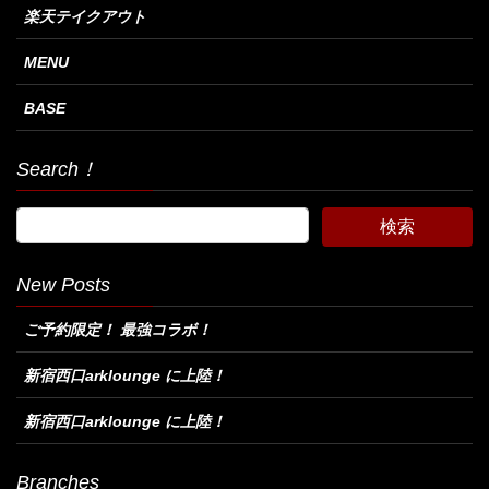
楽天テイクアウト
MENU
BASE
Search！
New Posts
ご予約限定！ 最強コラボ！
新宿西口arklounge に上陸！
新宿西口arklounge に上陸！
Branches