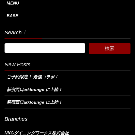
MENU
BASE
Search！
New Posts
ご予約限定！ 最強コラボ！
新宿西口arklounge に上陸！
新宿西口arklounge に上陸！
Branches
NKGダイニングワークス株式会社