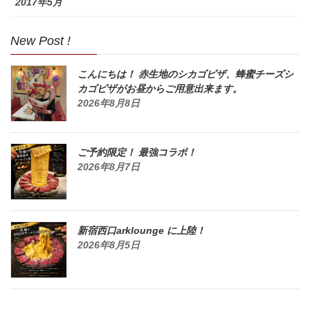
2017年5月
New Post !
こんにちは！ 赤生地のシカゴピザ、蜂蜜チーズシ
カゴピザがお昼からご用意出来ます。
2026年8月8日
ご予約限定！ 最強コラボ！
2026年8月7日
新宿西口arklounge に上陸！
2026年8月5日