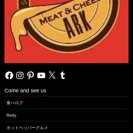
Facebook
Instagram
Pinterest
YouTube
X
Tumblr
Come and see us
食べログ
Retty
ホットペッパーグルメ