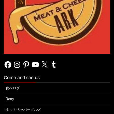
Facebook
Instagram
Pinterest
YouTube
X
Tumblr
Come and see us
食べログ
Retty
ホットペッパーグルメ