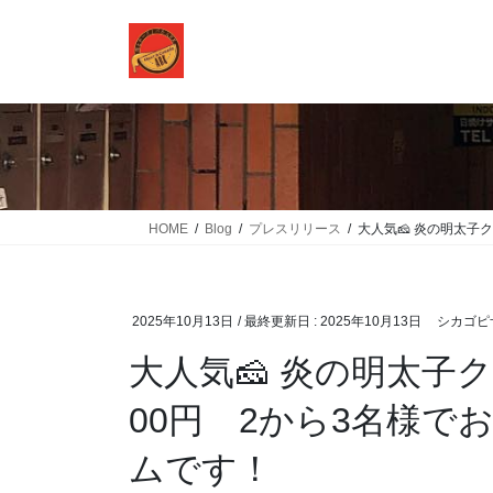
コ
ナ
ン
ビ
テ
ゲ
ン
ー
ツ
シ
に
ョ
移
ン
動
に
移
HOME
Blog
プレスリリース
大人気🧀 炎の明太子
動
2025年10月13日
/ 最終更新日 :
2025年10月13日
シカゴピザ
大人気🧀 炎の明太子
00円 2から3名様
ムです！