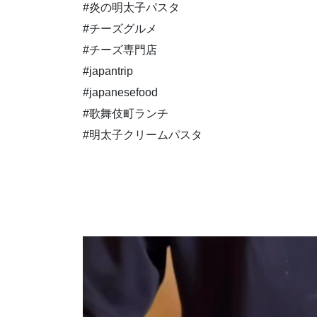
#炎の明太子パスタ
#チーズグルメ
#チーズ専門店
#japantrip
#japanesefood
#歌舞伎町ランチ
#明太子クリームパスタ
動
画
プ
レ
ー