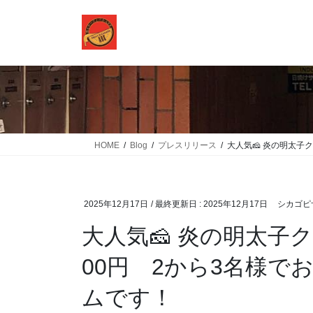
コ
ナ
ン
ビ
テ
ゲ
ン
ー
ツ
シ
に
ョ
移
ン
動
に
移
HOME
Blog
プレスリリース
大人気🧀 炎の明太子
動
2025年12月17日
/ 最終更新日 :
2025年12月17日
シカゴピザ
大人気🧀 炎の明太子
00円 2から3名様
ムです！