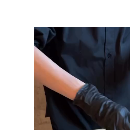
動
画
プ
レ
ー
ヤ
ー