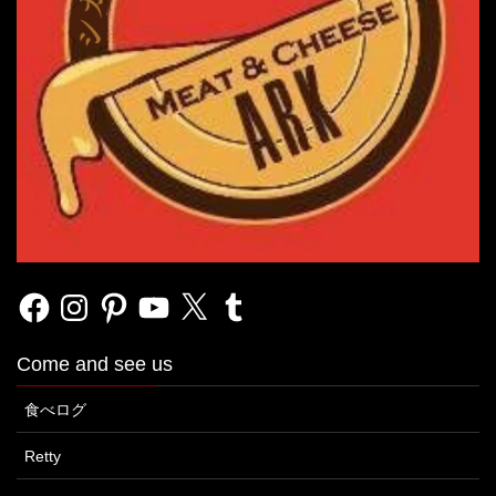
Facebook
Instagram
Pinterest
YouTube
X
Tumblr
Come and see us
食べログ
Retty