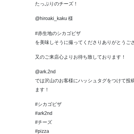
たっぷりのチーズ！
@hiroaki_kaku 様
#赤生地のシカゴピザ
を美味しそうに撮ってくださりありがとうご
又のご来店心よりお待ち致しております！
@ark.2nd
では沢山のお客様にハッシュタグをつけて投
ます！
#シカゴピザ
#ark2nd
#チーズ
#pizza