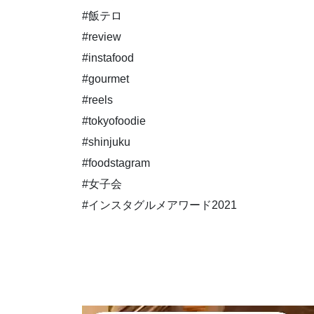
#飯テロ
#review
#instafood
#gourmet
#reels
#tokyofoodie
#shinjuku
#foodstagram
#女子会
#インスタグルメアワード2021
動