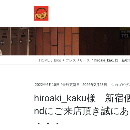
コ
ナ
ン
ビ
テ
ゲ
ン
ー
ツ
シ
に
ョ
移
ン
動
に
移
HOME
Blog
プレスリリース
hiroaki_kaku
動
2022年6月10日
/ 最終更新日 :
2026年2月28日
シカゴピザ &
hiroaki_kaku様 
ndにご来店頂き誠に
・・・