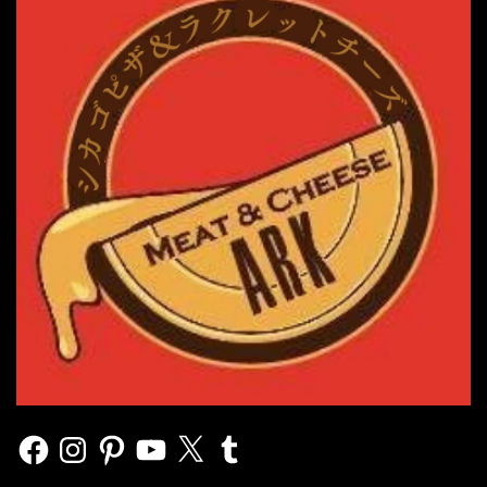
Facebook
Instagram
Pinterest
YouTube
X
Tumblr