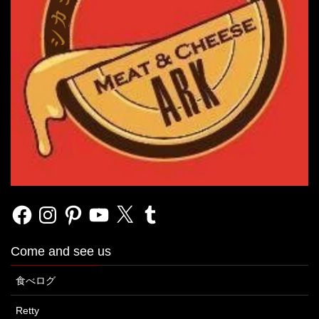
Facebook
Instagram
Pinterest
YouTube
X
Tumblr
Come and see us
食べログ
Retty