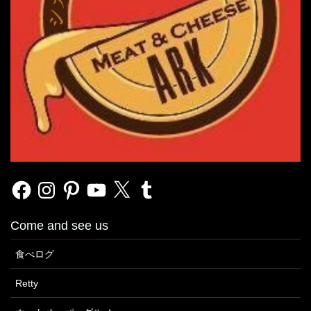
Facebook
Instagram
Pinterest
YouTube
X
Tumblr
Come and see us
食べログ
Retty