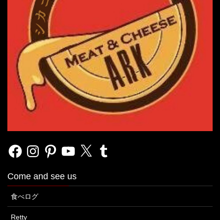
Facebook
Instagram
Pinterest
YouTube
X
Tumblr
Come and see us
食べログ
Retty