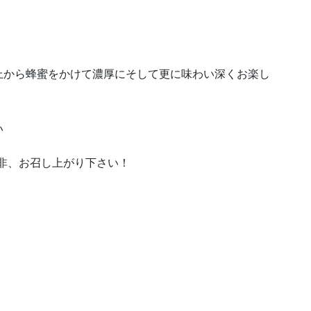
に上から蜂蜜をかけて濃厚にそして更に味わい深くお楽し
い
是非、お召し上がり下さい！