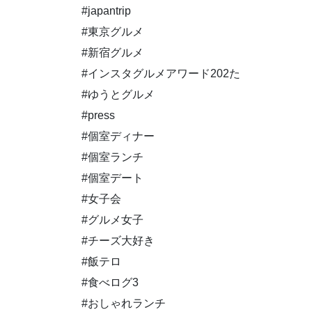
#japantrip
#東京グルメ
#新宿グルメ
#インスタグルメアワード202た
#ゆうとグルメ
#press
#個室ディナー
#個室ランチ
#個室デート
#女子会
#グルメ女子
#チーズ大好き
#飯テロ
#食べログ3
#おしゃれランチ