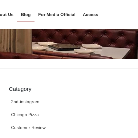
out Us
Blog
For Media Official
Access
Category
2nd-instagram
Chicago Pizza
Customer Review