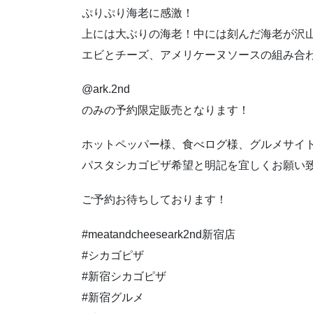
ぷりぷり海老に感激！
上には大ぶりの海老！中には刻んだ海老が沢
エビとチーズ、アメリケーヌソースの組み合
@ark.2nd
のみの予約限定販売となります！
ホットペッパー様、食べログ様、グルメサイ
パスタシカゴピザ希望と明記を宜しくお願い
ご予約お待ちしております！
#meatandcheeseark2nd新宿店
#シカゴピザ
#新宿シカゴピザ
#新宿グルメ