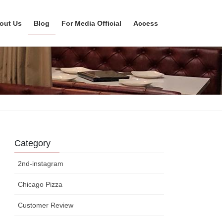
out Us
Blog
For Media Official
Access
Category
2nd-instagram
Chicago Pizza
Customer Review