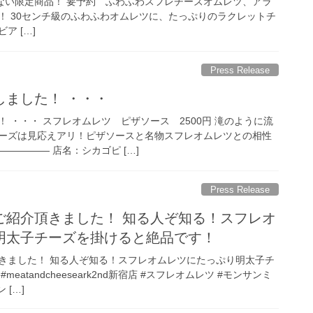
べられない限定商品！ 要予約 ふわふわスフレチーズオムレツ、アラ
す！ 30センチ級のふわふわオムレツに、たっぷりのラクレットチ
ア […]
Press Release
しました！ ・・・
 ・・・ スフレオムレツ ピザソース 2500円 滝のように流
ーズは見応えアリ！ピザソースと名物スフレオムレツとの相性
————— 店名：シカゴピ […]
Press Release
ご紹介頂きました！ 知る人ぞ知る！スフレオ
明太子チーズを掛けると絶品です！
きました！ 知る人ぞ知る！スフレオムレツにたっぷり明太子チ
meatandcheeseark2nd新宿店 #スフレオムレツ #モンサンミ
 […]