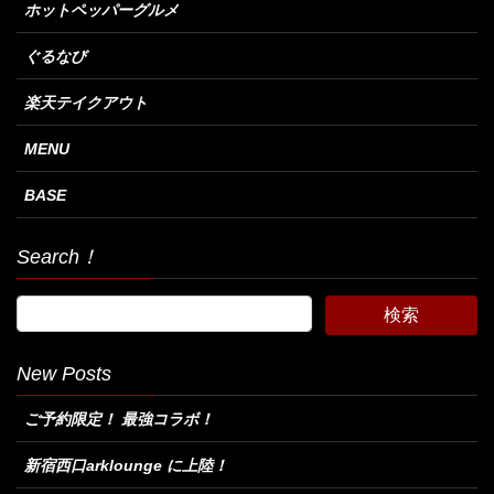
ホットペッパーグルメ
ぐるなび
楽天テイクアウト
MENU
BASE
Search！
New Posts
ご予約限定！ 最強コラボ！
新宿西口arklounge に上陸！