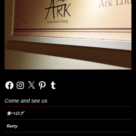
Facebook
Instagram
X
Pinterest
Tumblr
Come and see us
食べログ
Retty