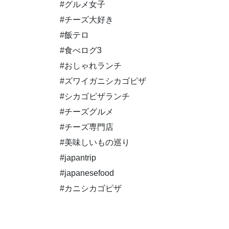
#グルメ女子
#チーズ大好き
#飯テロ
#食べログ3
#おしゃれランチ
#ズワイガニシカゴピザ
#シカゴピザランチ
#チーズグルメ
#チーズ専門店
#美味しいもの巡り
#japantrip
#japanesefood
#カニシカゴピザ