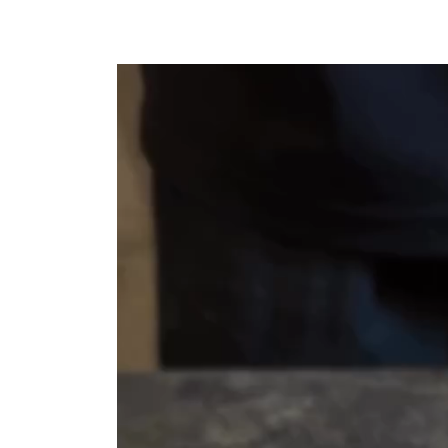
動
画
プ
レ
ー
ヤ
ー