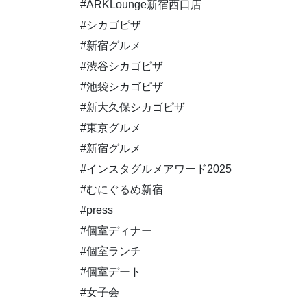
#ARKLounge新宿西口店
#シカゴピザ
#新宿グルメ
#渋谷シカゴピザ
#池袋シカゴピザ
#新大久保シカゴピザ
#東京グルメ
#新宿グルメ
#インスタグルメアワード2025
#むにぐるめ新宿
#press
#個室ディナー
#個室ランチ
#個室デート
#女子会