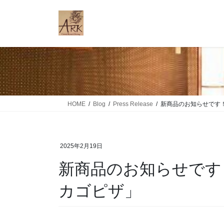
コ
ナ
ン
ビ
テ
ゲ
ン
ー
ツ
シ
に
ョ
移
ン
動
に
移
HOME
Blog
Press Release
新商品のお知らせです！
動
2025年2月19日
新商品のお知らせです
カゴピザ」