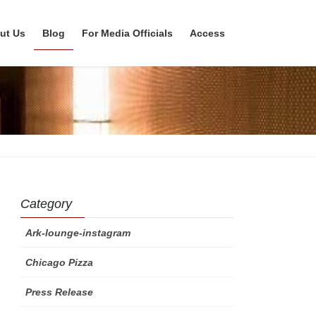
ut Us
Blog
For Media Officials
Access
Category
Ark-lounge-instagram
Chicago Pizza
Press Release