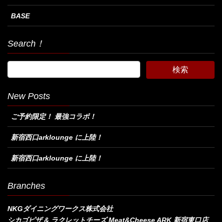
BASE
Search！
New Posts
ご予約限定！ 最強コラボ！
新宿西口arklounge に上陸！
新宿西口arklounge に上陸！
Branches
NKGダイニングワークス株式会社
シカゴピザ & ラクレットチーズ Meat&Cheese ARK 新宿東口店