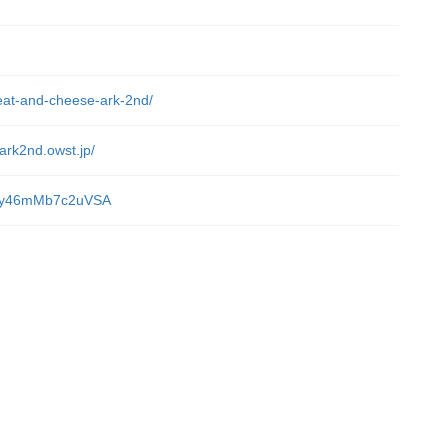
）
meat-and-cheese-ark-2nd/
ark2nd.owst.jp/
sADy46mMb7c2uVSA