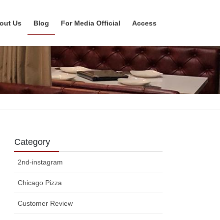
out Us
Blog
For Media Official
Access
Category
2nd-instagram
Chicago Pizza
Customer Review