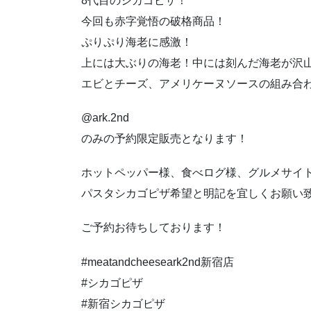
8代目のシカゴピザ！
今回も赤字覚悟の破格商品！
ぷりぷり海老に感激！
上には大ぶりの海老！中には刻んだ海老が沢
エビとチーズ、アメリケーヌソースの組み合
@ark.2nd
のみの予約限定販売となります！
ホットペッパー様、食べログ様、グルメサイ
パスタシカゴピザ希望と明記を宜しくお願い
ご予約お待ちしております！
#meatandcheeseark2nd新宿店
#シカゴピザ
#新宿シカゴピザ