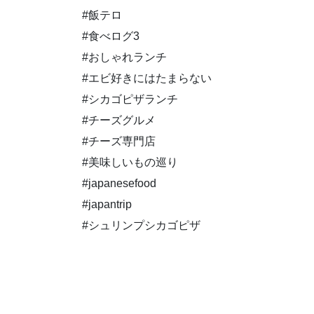
#飯テロ
#食べログ3
#おしゃれランチ
#エビ好きにはたまらない
#シカゴピザランチ
#チーズグルメ
#チーズ専門店
#美味しいもの巡り
#japanesefood
#japantrip
#シュリンプシカゴピザ