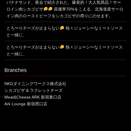
バナナサンド、夜会で紹介された、爆発的！大人気商品！サー
ロイン肉シカゴピザ
原価率70%をこえる、北海道産サーロ
イン肉のローストビーフをシカゴピザの周りにのせます。
とろ〜りチーズが止まらない
熱々ジューシーなミートソース
と一緒に、
とろ〜りチーズが止まらない
熱々ジューシーなミートソース
と一緒に、
Branches
NKGダイニングワークス株式会社
シカゴピザ & ラクレットチーズ
Meat&Cheese ARK 新宿東口店
Ark Lounge 新宿西口店