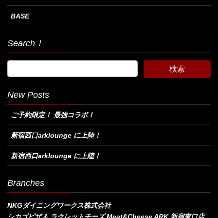
BASE
Search！
New Posts
ご予約限定！ 最強コラボ！
新宿西口arklounge に上陸！
新宿西口arklounge に上陸！
Branches
NKGダイニングワークス株式会社
シカゴピザ & ラクレットチーズ Meat&Cheese ARK 新宿東口店