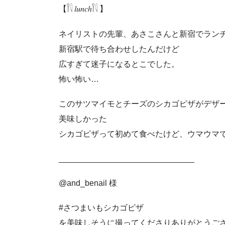
【𓌉𓇋 𝑙𝑢𝑛𝑐ℎ𓌉𓇋 ‎】
ネイリストの先輩、あさこさんと新宿でラン
新宿駅で待ち合わせしたんだけど
広すぎて迷子になるとこでした。
怖い怖い…
このサツマイモとチーズのシカゴピザがデザ
美味しかった
シカゴピザって初めて食べたけど、ウマウマ
______________________________
@and_benail 様
#さつまいもシカゴピザ
を美味しそうに撮ってくださりありがとうご