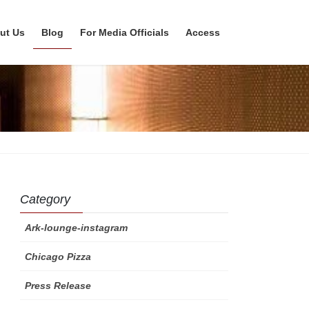
ut Us
Blog
For Media Officials
Access
Category
Ark-lounge-instagram
Chicago Pizza
Press Release