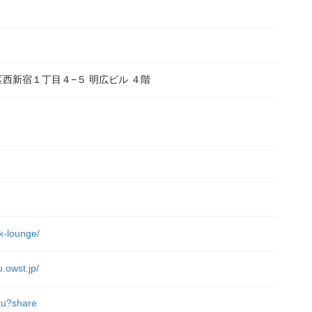
新宿区西新宿１丁目４−５ 明広ビル ４階
）
rk-lounge/
u.owst.jp/
uku?share