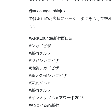
@arklounge_shinjuku
では沢山のお客様にハッシュタグをつけて投
ます！
#ARKLounge新宿西口店
#シカゴピザ
#新宿グルメ
#渋谷シカゴピザ
#池袋シカゴピザ
#新大久保シカゴピザ
#東京グルメ
#新宿グルメ
#インスタグルメアワード2023
#むにぐるめ新宿