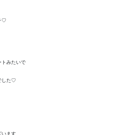
チ♡
ートみたいで
でした♡
ざいます