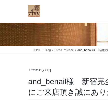
コ
ナ
ン
ビ
テ
ゲ
ン
ー
ツ
シ
に
ョ
移
ン
動
に
移
HOME
Blog
Press Release
and_benail様 
動
2023年11月27日
and_benail様 新宿
にご来店頂き誠にあり