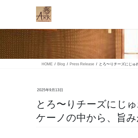
コ
ナ
ン
ビ
テ
ゲ
ン
ー
ツ
シ
に
ョ
移
ン
動
に
移
HOME
Blog
Press Release
とろ〜りチーズにじゅわ
動
2025年9月13日
とろ〜りチーズにじゅ
ケーノの中から、旨み