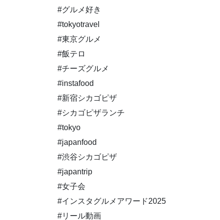
#グルメ好き
#tokyotravel
#東京グルメ
#飯テロ
#チーズグルメ
#instafood
#新宿シカゴピザ
#シカゴピザランチ
#tokyo
#japanfood
#渋谷シカゴピザ
#japantrip
#女子会
#インスタグルメアワード2025
#リール動画