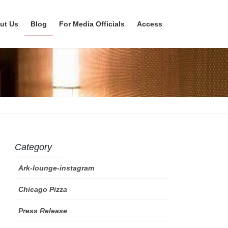
ut Us
Blog
For Media Officials
Access
Category
Ark-lounge-instagram
Chicago Pizza
Press Release