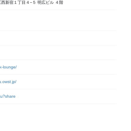
新宿区西新宿１丁目４−５ 明広ビル ４階
）
rk-lounge/
u.owst.jp/
uku?share