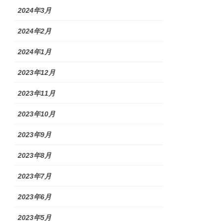
2024年3月
2024年2月
2024年1月
2023年12月
2023年11月
2023年10月
2023年9月
2023年8月
2023年7月
2023年6月
2023年5月