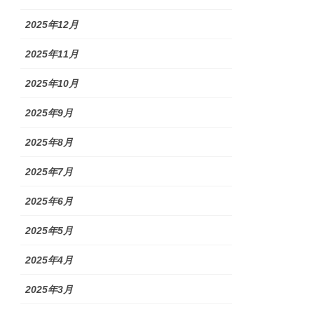
2025年12月
2025年11月
2025年10月
2025年9月
2025年8月
2025年7月
2025年6月
2025年5月
2025年4月
2025年3月