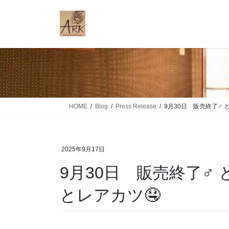
コ
ナ
ン
ビ
テ
ゲ
ン
ー
ツ
シ
に
ョ
移
ン
動
に
移
HOME
Blog
Press Release
9月30日 販売終了‍♂
動
2025年9月17日
9月30日 販売終了‍♂
とレアカツ🤤