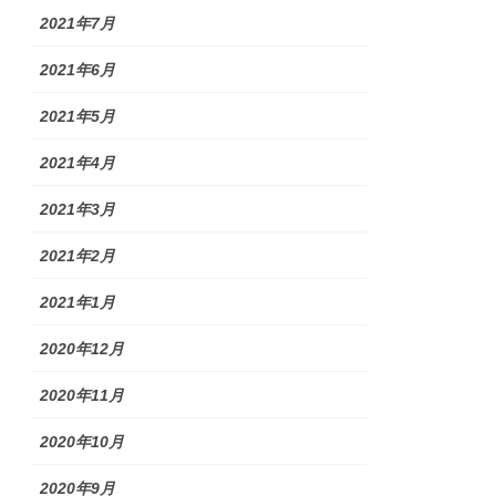
2021年7月
2021年6月
2021年5月
2021年4月
2021年3月
2021年2月
2021年1月
2020年12月
2020年11月
2020年10月
2020年9月