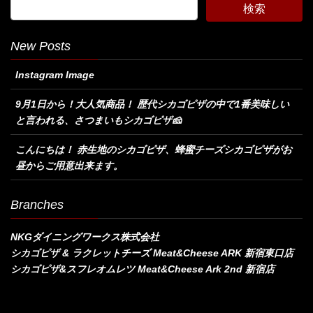
New Posts
Instagram Image
9月1日から！大人気商品！ 歴代シカゴピザの中で1番美味しい
と言われる、さつまいもシカゴピザ🧀
こんにちは！ 赤生地のシカゴピザ、蜂蜜チーズシカゴピザがお
昼からご用意出来ます。
Branches
NKGダイニングワークス株式会社
シカゴピザ & ラクレットチーズ Meat&Cheese ARK 新宿東口店
シカゴピザ&スフレオムレツ Meat&Cheese Ark 2nd 新宿店