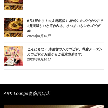
9月1日から！大人気商品！ 歴代シカゴピザの中で
1番美味しいと言われる、さつまいもシカゴピザ
🧀
2026年8月10日
こんにちは！ 赤生地のシカゴピザ、蜂蜜チーズシ
カゴピザがお昼からご用意出来ます。
2026年8月10日
ARK Lounge新宿西口店