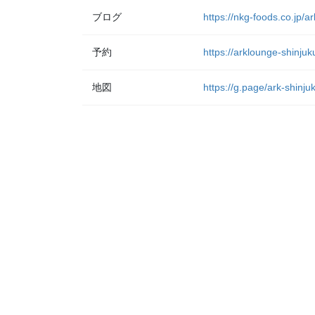
ブログ
https://nkg-foods.co.jp/a
予約
https://arklounge-shinjuk
地図
https://g.page/ark-shinj