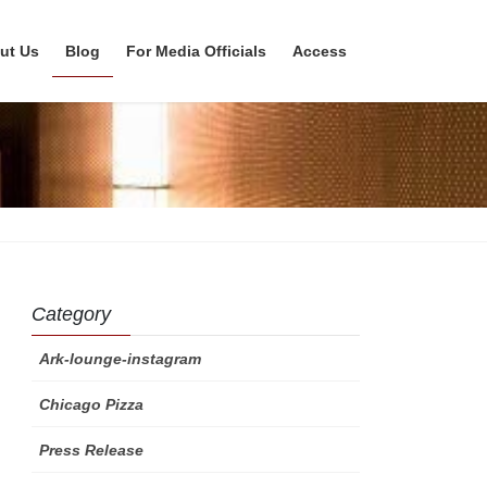
ut Us
Blog
For Media Officials
Access
Category
Ark-lounge-instagram
Chicago Pizza
Press Release