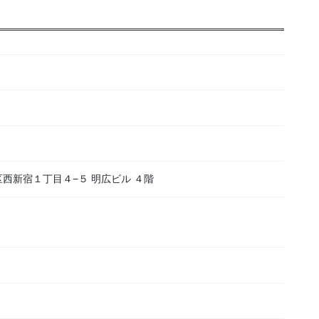
新宿区西新宿１丁目４−５ 明広ビル ４階
）