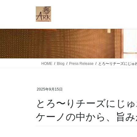
コ
ナ
ン
ビ
テ
ゲ
ン
ー
ツ
シ
に
ョ
移
ン
動
に
移
HOME
Blog
Press Release
とろ〜りチーズにじゅわ
動
2025年9月15日
とろ〜りチーズにじゅ
ケーノの中から、旨み