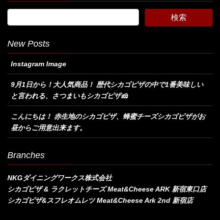
New Posts
Instagram Image
9月1日から！大人気商品！ 歴代シカゴピザの中で1番美味しい
と言われる、さつまいもシカゴピザ🧀
こんにちは！ 赤生地のシカゴピザ、蜂蜜チーズシカゴピザがお
昼からご用意出来ます。
Branches
NKGダイニングワークス株式会社
シカゴピザ & ラクレットチーズ Meat&Cheese ARK 新宿東口店
シカゴピザ&スフレオムレツ Meat&Cheese Ark 2nd 新宿店